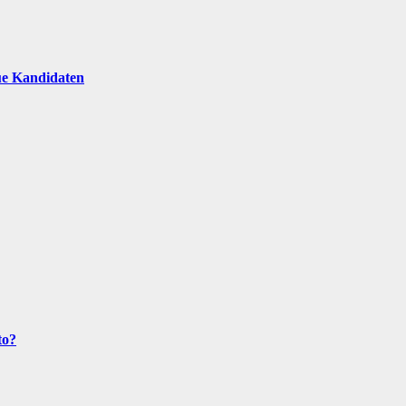
ue Kandidaten
to?