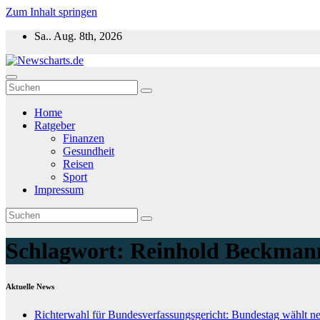
Zum Inhalt springen
Sa.. Aug. 8th, 2026
Newscharts.de
Aktuelle News zu Politik, Wirtschaft & Unterhaltung weltweit
Home
Ratgeber
Finanzen
Gesundheit
Reisen
Sport
Impressum
Schlagwort:
Reinhold Beckman
Aktuelle News
Richterwahl für Bundesverfassungsgericht: Bundestag wählt n