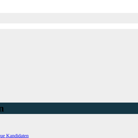
n
eue Kandidaten