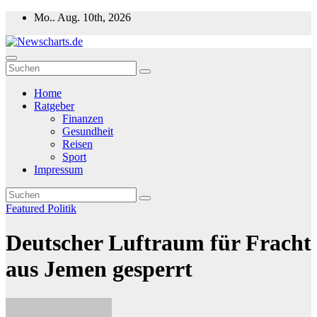
Zum
Mo.. Aug. 10th, 2026
Inhalt
springen
Newscharts.de
Aktuelle News zu Politik, Wirtschaft & Unterhaltung weltweit
Home
Ratgeber
Finanzen
Gesundheit
Reisen
Sport
Impressum
Featured
Politik
Deutscher Luftraum für Fracht
aus Jemen gesperrt