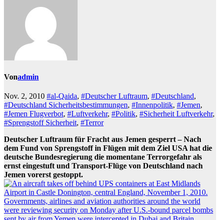
Von
admin
Nov. 2, 2010
#al-Qaida
,
#Deutscher Luftraum
,
#Deutschland
,
#Deutschland Sicherheitsbestimmungen
,
#Innenpolitik
,
#Jemen
,
#Jemen Flugverbot
,
#Luftverkehr
,
#Politik
,
#Sicherheit Luftverkehr
,
#Sprengstoff Sicherheit
,
#Terror
Deutscher Luftraum für Fracht aus Jemen gesperrt – Nach
dem Fund von Sprengstoff in Flügen mit dem Ziel USA hat die
deutsche Bundesregierung die momentane Terrorgefahr als
ernst eingestuft und Transport-Flüge von Deutschland nach
Jemen vorerst gestoppt.