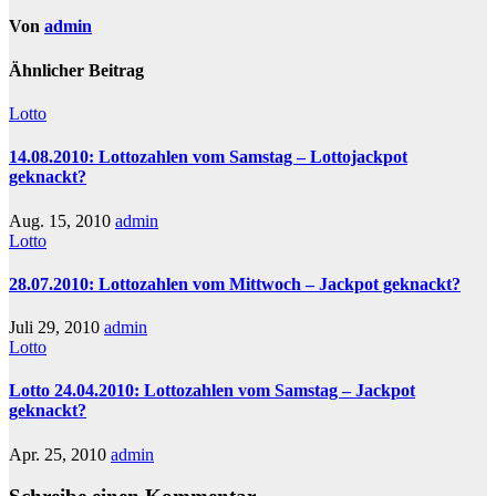
Von
admin
Ähnlicher Beitrag
Lotto
14.08.2010: Lottozahlen vom Samstag – Lottojackpot
geknackt?
Aug. 15, 2010
admin
Lotto
28.07.2010: Lottozahlen vom Mittwoch – Jackpot geknackt?
Juli 29, 2010
admin
Lotto
Lotto 24.04.2010: Lottozahlen vom Samstag – Jackpot
geknackt?
Apr. 25, 2010
admin