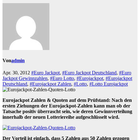
Von
admin
Apr. 30, 2012
#Euro Jackpot
,
#Euro Jackpot Deutschland
,
#Euro
Jackpot Gewinnzahlen
,
#Euro Lotto
,
#Eurojackpot
,
#Eurojackpot
Deutschland
,
#Eurojackpot Zahlen
,
#Lotto
,
#Lotto Eurojackpot
Eurojackpot Zahlen & Quoten auf dem Prüfstand: Nach den
ersten Ziehungen der Eurojackpot-Zahlen kann man ob der
Tatsache positiv überrascht sein, wie deren Gewinnverteilung
innerhalb der neuen Lotteriereihe aufgeschlüsselt wird.
Der Vorteil ist einfach, dass 5 Zahlen aus 50 Zahlen gezogen