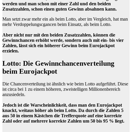
werden und man schon mit einer Zahl und den beiden
Zusatzzahlen, schon einen guten Gewinn absahnen kann.
Man setzt zwar mehr ein als beim Lotto, aber im Vergleich, hat man
mehr Verdoppelungscgancen beim Einsatz, als beim Lotto.
Aber nicht nur mit den beiden Zusatzzahlen, können die
Gewinnchancen erhöht werde, sondern auch mit ein- bis vier
Zahlen, lässt sich ein höherer Gewinn beim Eurojackpot
erzielen.
Lotto: Die Gewinnchancenverteilung
beim Eurojackpot
Die Chancenverteilung ist ähnlich wie beim Lotto aufgeführt. Diese
ist circa bei 1 zu einem höheren, zweistelligen Millionenbereich
anzusiedeln.
Jedoch ist die Warscheinlichkeit, dass man den Eurojackpot
knackt, weitaus höher als beim Lotto. Da durch die Zahlen 5
aus 50 in einem Kästchen die Trefferquote auf eine korrekte
Zahl oder auf mehrere korrekte Zahlen um 50 bis 95 % liegt.