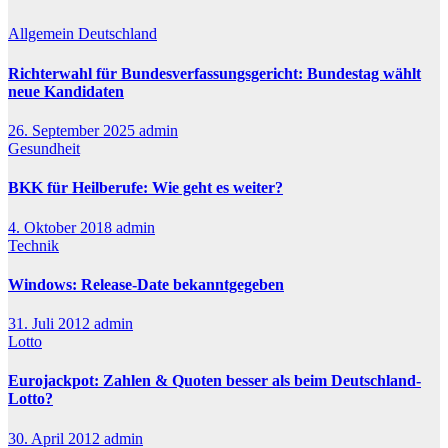
Allgemein
Deutschland
Richterwahl für Bundesverfassungsgericht: Bundestag wählt
neue Kandidaten
26. September 2025
admin
Gesundheit
BKK für Heilberufe: Wie geht es weiter?
4. Oktober 2018
admin
Technik
Windows: Release-Date bekanntgegeben
31. Juli 2012
admin
Lotto
Eurojackpot: Zahlen & Quoten besser als beim Deutschland-
Lotto?
30. April 2012
admin