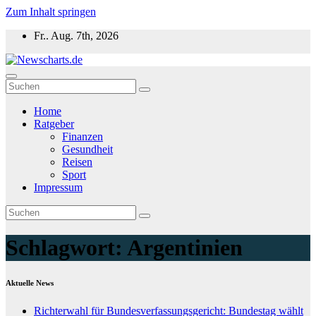
Zum Inhalt springen
Fr.. Aug. 7th, 2026
Newscharts.de
Aktuelle News zu Politik, Wirtschaft & Unterhaltung weltweit
Home
Ratgeber
Finanzen
Gesundheit
Reisen
Sport
Impressum
Schlagwort:
Argentinien
Aktuelle News
Richterwahl für Bundesverfassungsgericht: Bundestag wählt