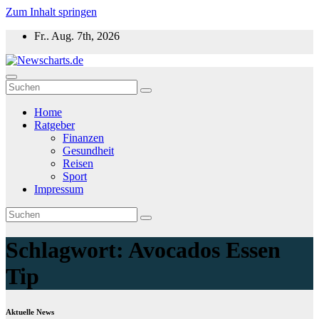
Zum Inhalt springen
Fr.. Aug. 7th, 2026
Newscharts.de
Aktuelle News zu Politik, Wirtschaft & Unterhaltung weltweit
Home
Ratgeber
Finanzen
Gesundheit
Reisen
Sport
Impressum
Schlagwort:
Avocados Essen
Tip
Aktuelle News