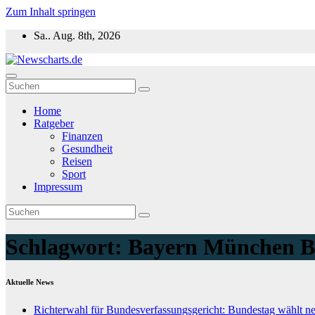
Zum Inhalt springen
Sa.. Aug. 8th, 2026
Newscharts.de
Aktuelle News zu Politik, Wirtschaft & Unterhaltung weltweit
Home
Ratgeber
Finanzen
Gesundheit
Reisen
Sport
Impressum
Schlagwort:
Bayern München Bo
Aktuelle News
Richterwahl für Bundesverfassungsgericht: Bundestag wählt n