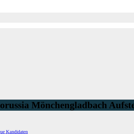
russia Mönchengladbach Aufste
eue Kandidaten