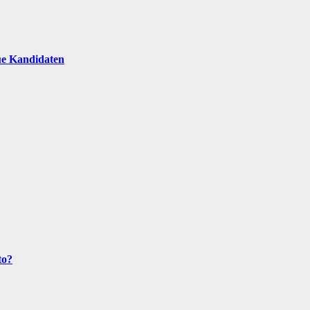
ue Kandidaten
to?