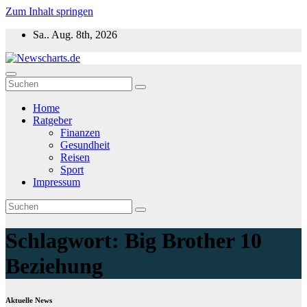
Zum Inhalt springen
Sa.. Aug. 8th, 2026
Newscharts.de
Aktuelle News zu Politik, Wirtschaft & Unterhaltung weltweit
Home
Ratgeber
Finanzen
Gesundheit
Reisen
Sport
Impressum
Schlagwort:
Big Brother 10
Beziehung
Aktuelle News