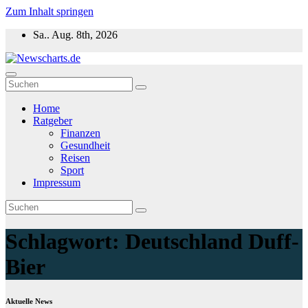
Zum Inhalt springen
Sa.. Aug. 8th, 2026
Newscharts.de
Aktuelle News zu Politik, Wirtschaft & Unterhaltung weltweit
Home
Ratgeber
Finanzen
Gesundheit
Reisen
Sport
Impressum
Schlagwort:
Deutschland Duff-
Bier
Aktuelle News