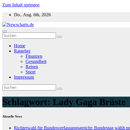
Zum Inhalt springen
Do.. Aug. 6th, 2026
Newscharts.de
Aktuelle News zu Politik, Wirtschaft & Unterhaltung weltweit
Home
Ratgeber
Finanzen
Gesundheit
Reisen
Sport
Impressum
Schlagwort:
Lady Gaga Brüste
Aktuelle News
Richterwahl für Bundesverfassungsgericht: Bundestag wählt n