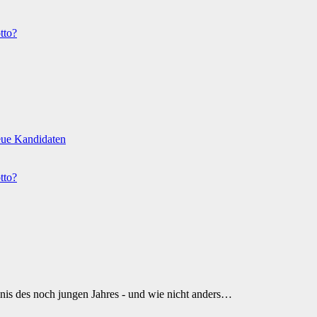
tto?
eue Kandidaten
tto?
is des noch jungen Jahres - und wie nicht anders…