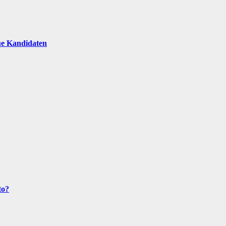
ue Kandidaten
to?