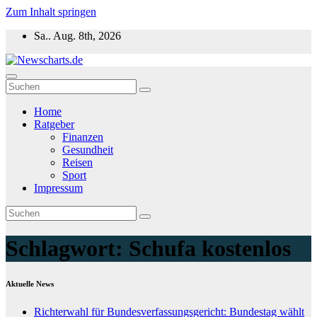
Zum Inhalt springen
Sa.. Aug. 8th, 2026
Newscharts.de
Aktuelle News zu Politik, Wirtschaft & Unterhaltung weltweit
Home
Ratgeber
Finanzen
Gesundheit
Reisen
Sport
Impressum
Schlagwort:
Schufa kostenlos
Aktuelle News
Richterwahl für Bundesverfassungsgericht: Bundestag wählt