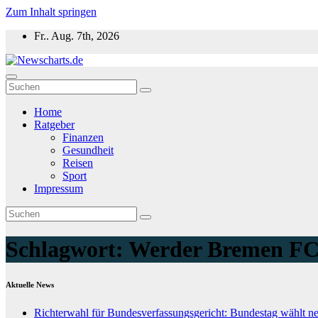
Zum Inhalt springen
Fr.. Aug. 7th, 2026
Newscharts.de
Aktuelle News zu Politik, Wirtschaft & Unterhaltung weltweit
Home
Ratgeber
Finanzen
Gesundheit
Reisen
Sport
Impressum
Schlagwort:
Werder Bremen FC 
Aktuelle News
Richterwahl für Bundesverfassungsgericht: Bundestag wählt n