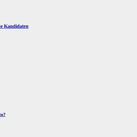
ue Kandidaten
to?