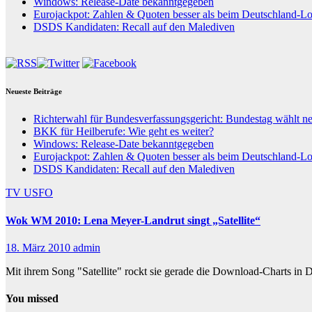
Windows: Release-Date bekanntgegeben
Eurojackpot: Zahlen & Quoten besser als beim Deutschland-Lo
DSDS Kandidaten: Recall auf den Malediven
Neueste Beiträge
Richterwahl für Bundesverfassungsgericht: Bundestag wählt n
BKK für Heilberufe: Wie geht es weiter?
Windows: Release-Date bekanntgegeben
Eurojackpot: Zahlen & Quoten besser als beim Deutschland-Lo
DSDS Kandidaten: Recall auf den Malediven
TV
USFO
Wok WM 2010: Lena Meyer-Landrut singt „Satellite“
18. März 2010
admin
Mit ihrem Song "Satellite" rockt sie gerade die Download-Charts i
You missed