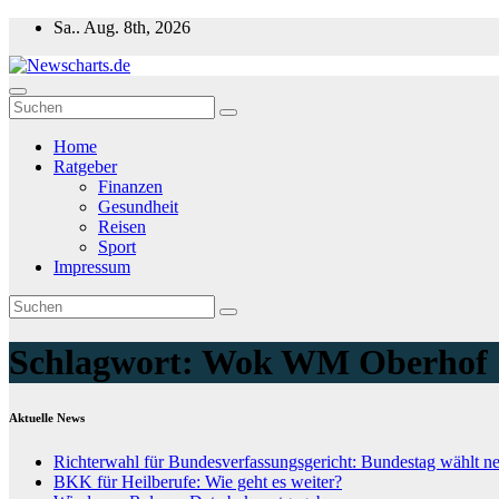
Zum
Sa.. Aug. 8th, 2026
Inhalt
springen
Newscharts.de
Aktuelle News zu Politik, Wirtschaft & Unterhaltung weltweit
Home
Ratgeber
Finanzen
Gesundheit
Reisen
Sport
Impressum
Schlagwort:
Wok WM Oberhof
Aktuelle News
Richterwahl für Bundesverfassungsgericht: Bundestag wählt n
BKK für Heilberufe: Wie geht es weiter?