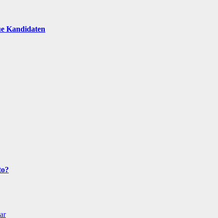
ue Kandidaten
to?
ar