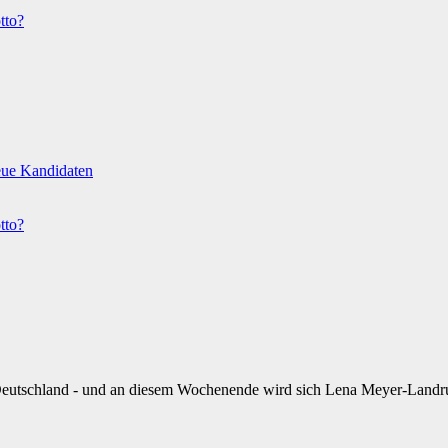
tto?
eue Kandidaten
tto?
n Deutschland - und an diesem Wochenende wird sich Lena Meyer-Land