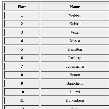
Platz
Name
1
Webber
2
Kubica
3
Vettel
4
Massa
5
Hamilton
6
Rosberg
7
Schumacher
8
Button
9
Barrichello
10
Luizzi
11
Hülkenberg
12
Sutil