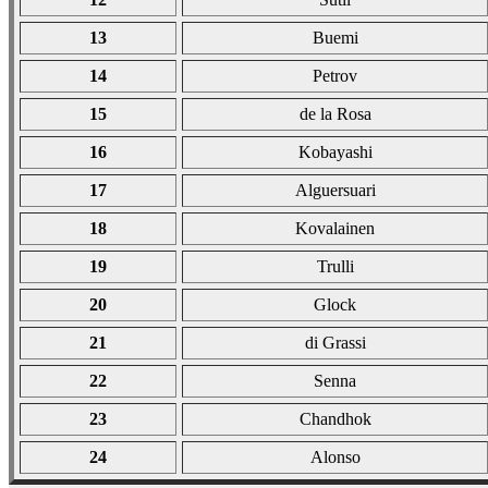
13
Buemi
14
Petrov
15
de la Rosa
16
Kobayashi
17
Alguersuari
18
Kovalainen
19
Trulli
20
Glock
21
di Grassi
22
Senna
23
Chandhok
24
Alonso