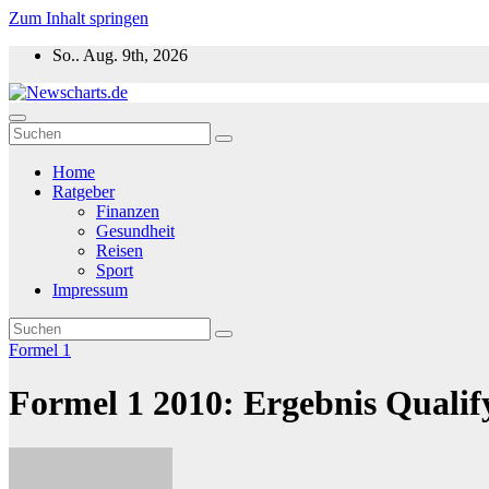
Zum Inhalt springen
So.. Aug. 9th, 2026
Newscharts.de
Aktuelle News zu Politik, Wirtschaft & Unterhaltung weltweit
Home
Ratgeber
Finanzen
Gesundheit
Reisen
Sport
Impressum
Formel 1
Formel 1 2010: Ergebnis Qualif