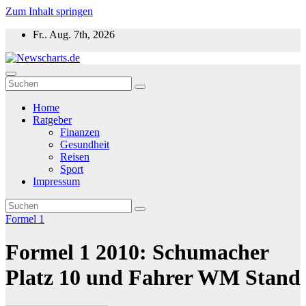
Zum Inhalt springen
Fr.. Aug. 7th, 2026
Newscharts.de
Aktuelle News zu Politik, Wirtschaft & Unterhaltung weltweit
Home
Ratgeber
Finanzen
Gesundheit
Reisen
Sport
Impressum
Formel 1
Formel 1 2010: Schumacher
Platz 10 und Fahrer WM Stand