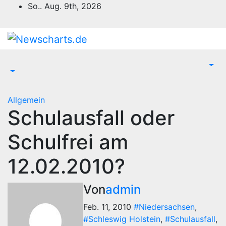
Zum
So.. Aug. 9th, 2026
Inhalt
springen
Allgemein
Schulausfall oder
Schulfrei am
12.02.2010?
Von
admin
Feb. 11, 2010
#Niedersachsen
,
#Schleswig Holstein
,
#Schulausfall
,