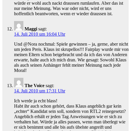
würde er wohl auch nackt draussen rumlaufen. Aber das ist
nur meine Meinung. Was war oder nicht, wird er uns
hoffentlich beantworten, wenn er wieder draussen ist.
Maggi
sagt:
14. Juli 2010 um 16:04 Uhr
Und @Nora nochmal: Spiele gewinnen – ja, gerne, aber nicht
um jeden Preis. Klaus ist skrupellos!!! Fairplay wurde mir von
meinen Eltern schon beigebracht und da ich das von Anderen
erwarte, halte auch ich mich dran. Wie gesagt: Sowohl Klaus
als auch seinen Anhänger fehlt meiner Meinung nach jede
Moral!
The Voice
sagt:
14. Juli 2010 um 17:31 Uhr
Ich werde ja echt blass!
Habt ihr auch schon gehört, dass Klaus angeblich gar kein
„echter“ Kandidat sein soll, sondern von RTL2 reinegesetzt?
Angeblich erhält er jeden Tag Anweisungen wie er sich zu
verhalten hat. Würde ja alles passen, wenn man überlegt wie
er sich benimmt und alle bis aufs übelste angreift und