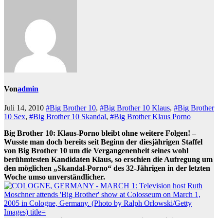
Von
admin
Juli 14, 2010
#Big Brother 10
,
#Big Brother 10 Klaus
,
#Big Brother
10 Sex
,
#Big Brother 10 Skandal
,
#Big Brother Klaus Porno
Big Brother 10: Klaus-Porno bleibt ohne weitere Folgen! –
Wusste man doch bereits seit Beginn der diesjährigen Staffel
von Big Brother 10 um die Vergangenenheit seines wohl
berühmtesten Kandidaten Klaus, so erschien die Aufregung um
den möglichen „Skandal-Porno“ des 32-Jährigen in der letzten
Woche umso unverständlicher.