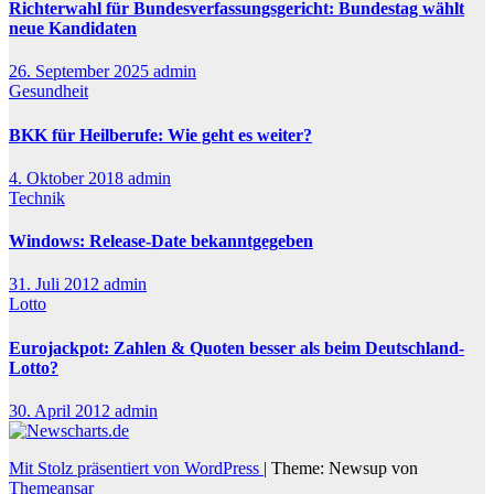
Richterwahl für Bundesverfassungsgericht: Bundestag wählt
neue Kandidaten
26. September 2025
admin
Gesundheit
BKK für Heilberufe: Wie geht es weiter?
4. Oktober 2018
admin
Technik
Windows: Release-Date bekanntgegeben
31. Juli 2012
admin
Lotto
Eurojackpot: Zahlen & Quoten besser als beim Deutschland-
Lotto?
30. April 2012
admin
Mit Stolz präsentiert von WordPress
|
Theme: Newsup von
Themeansar