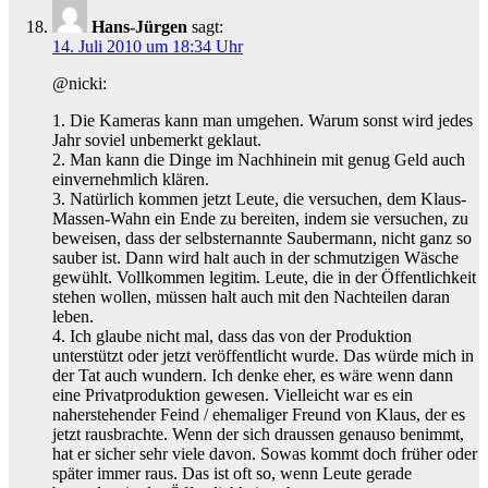
Hans-Jürgen
sagt:
14. Juli 2010 um 18:34 Uhr
@nicki:
1. Die Kameras kann man umgehen. Warum sonst wird jedes
Jahr soviel unbemerkt geklaut.
2. Man kann die Dinge im Nachhinein mit genug Geld auch
einvernehmlich klären.
3. Natürlich kommen jetzt Leute, die versuchen, dem Klaus-
Massen-Wahn ein Ende zu bereiten, indem sie versuchen, zu
beweisen, dass der selbsternannte Saubermann, nicht ganz so
sauber ist. Dann wird halt auch in der schmutzigen Wäsche
gewühlt. Vollkommen legitim. Leute, die in der Öffentlichkeit
stehen wollen, müssen halt auch mit den Nachteilen daran
leben.
4. Ich glaube nicht mal, dass das von der Produktion
unterstützt oder jetzt veröffentlicht wurde. Das würde mich in
der Tat auch wundern. Ich denke eher, es wäre wenn dann
eine Privatproduktion gewesen. Vielleicht war es ein
naherstehender Feind / ehemaliger Freund von Klaus, der es
jetzt rausbrachte. Wenn der sich draussen genauso benimmt,
hat er sicher sehr viele davon. Sowas kommt doch früher oder
später immer raus. Das ist oft so, wenn Leute gerade