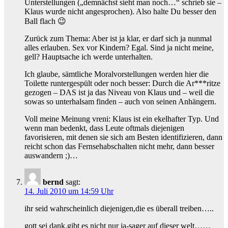
Unterstellungen („demnächst sieht man noch…“ schrieb sie –
Klaus wurde nicht angesprochen). Also halte Du besser den
Ball flach 😉
Zurück zum Thema: Aber ist ja klar, er darf sich ja nunmal
alles erlauben. Sex vor Kindern? Egal. Sind ja nicht meine,
gell? Hauptsache ich werde unterhalten.
Ich glaube, sämtliche Moralvorstellungen werden hier die
Toilette runtergespült oder noch besser: Durch die Ar***ritze
gezogen – DAS ist ja das Niveau von Klaus und – weil die
sowas so unterhalsam finden – auch von seinen Anhängern.
Voll meine Meinung vreni: Klaus ist ein ekelhafter Typ. Und
wenn man bedenkt, dass Leute oftmals diejenigen
favorisieren, mit denen sie sich am Besten identifizieren, dann
reicht schon das Fernsehabschalten nicht mehr, dann besser
auswandern ;)…
bernd
sagt:
14. Juli 2010 um 14:59 Uhr
ihr seid wahrscheinlich diejenigen,die es überall treiben…..
gott sei dank,gibt es nicht nur ja-sager auf dieser welt……