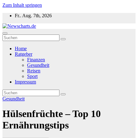
Zum Inhalt springen
Fr.. Aug. 7th, 2026
Newscharts.de
Aktuelle News zu Politik, Wirtschaft & Unterhaltung weltweit
Home
Ratgeber
Finanzen
Gesundheit
Reisen
Sport
Impressum
Gesundheit
Hülsenfrüchte – Top 10
Ernährungstips