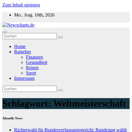
Zum Inhalt springen
Mo.. Aug. 10th, 2026
Newscharts.de
Aktuelle News zu Politik, Wirtschaft & Unterhaltung weltweit
Home
Ratgeber
Finanzen
Gesundheit
Reisen
Sport
Impressum
Schlagwort:
Weltmeisterschaft
Aktuelle News
Richterwahl für Bundesverfassungsgericht: Bundestag wählt